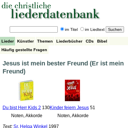
im Titel
im Liedtext
Lieder
Künstler
Themen
Liederbücher
CDs
Bibel
Häufig gestellte Fragen
Jesus ist mein bester Freund (Er ist mein
Freund)
Du bist Herr Kids 2
130
Kinder feiern Jesus
51
Noten, Akkorde
Noten, Akkorde
Text:
Sr. Helga Winkel
1997