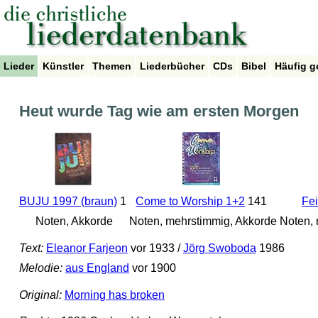
Lieder
Künstler
Themen
Liederbücher
CDs
Bibel
Häufig g
Heut wurde Tag wie am ersten Morgen
BUJU 1997 (braun)
1
Come to Worship 1+2
141
Fe
Noten, Akkorde
Noten, mehrstimmig, Akkorde
Noten, 
Text:
Eleanor Farjeon
vor 1933 /
Jörg Swoboda
1986
Melodie:
aus England
vor 1900
Original:
Morning has broken