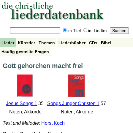
im Titel
im Liedtext
Lieder
Künstler
Themen
Liederbücher
CDs
Bibel
Häufig gestellte Fragen
Gott gehorchen macht frei
Jesus Songs 1
35
Songs Junger Christen 1
57
Noten, Akkorde
Noten, Akkorde
Text und Melodie:
Horst Koch