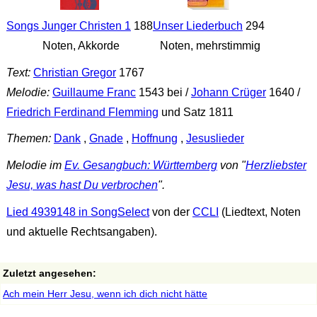
Songs Junger Christen 1
188
Unser Liederbuch
294
Noten, Akkorde
Noten, mehrstimmig
Text:
Christian Gregor
1767
Melodie:
Guillaume Franc
1543 bei /
Johann Crüger
1640 /
Friedrich Ferdinand Flemming
und Satz 1811
Themen:
Dank
,
Gnade
,
Hoffnung
,
Jesuslieder
Melodie im
Ev. Gesangbuch: Württemberg
von "
Herzliebster
Jesu, was hast Du verbrochen
".
Lied 4939148 in SongSelect
von der
CCLI
(Liedtext, Noten
und aktuelle Rechtsangaben).
Zuletzt angesehen:
Ach mein Herr Jesu, wenn ich dich nicht hätte