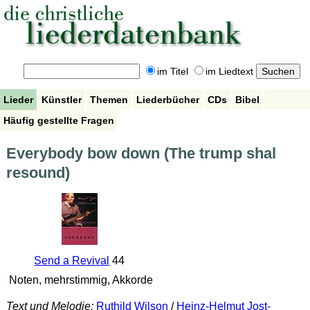
im Titel
im Liedtext
Lieder
Künstler
Themen
Liederbücher
CDs
Bibel
Häufig gestellte Fragen
Everybody bow down (The trump shal
resound)
Send a Revival
44
Noten, mehrstimmig, Akkorde
Text und Melodie:
Ruthild Wilson
/
Heinz-Helmut Jost-