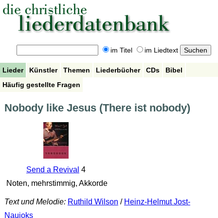
im Titel
im Liedtext
Lieder
Künstler
Themen
Liederbücher
CDs
Bibel
Häufig gestellte Fragen
Nobody like Jesus (There ist nobody)
Send a Revival
4
Noten, mehrstimmig, Akkorde
Text und Melodie:
Ruthild Wilson
/
Heinz-Helmut Jost-
Naujoks