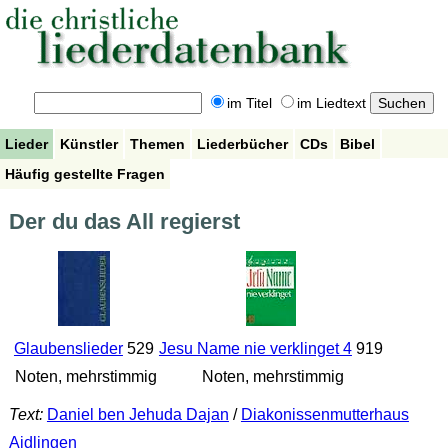
im Titel
im Liedtext
Lieder
Künstler
Themen
Liederbücher
CDs
Bibel
Häufig gestellte Fragen
Der du das All regierst
Glaubenslieder
529
Jesu Name nie verklinget 4
919
Noten, mehrstimmig
Noten, mehrstimmig
Text:
Daniel ben Jehuda Dajan
/
Diakonissenmutterhaus
Aidlingen