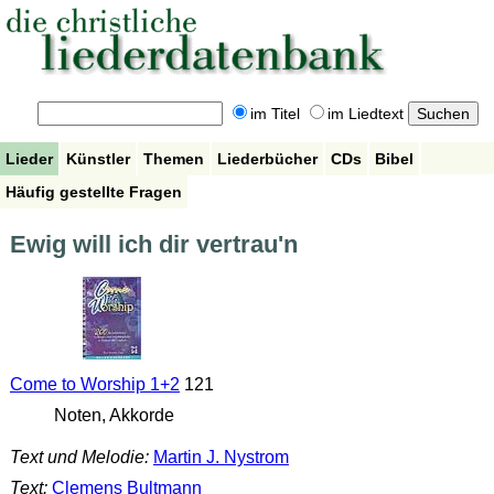
im Titel
im Liedtext
Lieder
Künstler
Themen
Liederbücher
CDs
Bibel
Häufig gestellte Fragen
Ewig will ich dir vertrau'n
Come to Worship 1+2
121
Noten, Akkorde
Text und Melodie:
Martin J. Nystrom
Text:
Clemens Bultmann