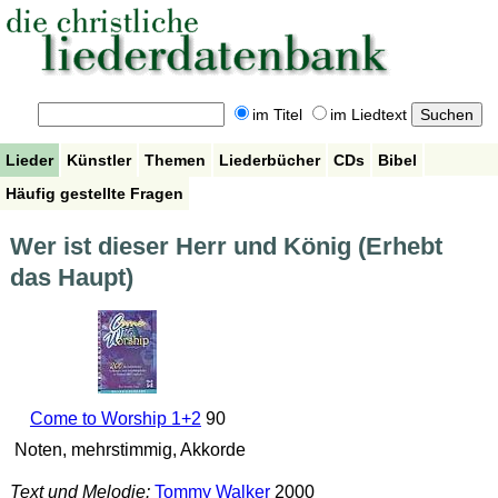
im Titel
im Liedtext
Lieder
Künstler
Themen
Liederbücher
CDs
Bibel
Häufig gestellte Fragen
Wer ist dieser Herr und König (Erhebt
das Haupt)
Come to Worship 1+2
90
Noten, mehrstimmig, Akkorde
Text und Melodie:
Tommy Walker
2000