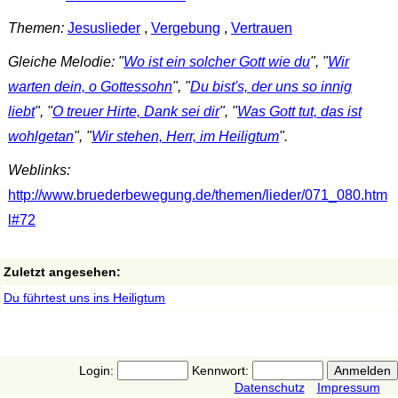
Themen:
Jesuslieder
,
Vergebung
,
Vertrauen
Gleiche Melodie: "
Wo ist ein solcher Gott wie du
", "
Wir
warten dein, o Gottessohn
", "
Du bist's, der uns so innig
liebt
", "
O treuer Hirte, Dank sei dir
", "
Was Gott tut, das ist
wohlgetan
", "
Wir stehen, Herr, im Heiligtum
".
Weblinks:
http://www.bruederbewegung.de/themen/lieder/071_080.htm
l#72
Zuletzt angesehen:
Du führtest uns ins Heiligtum
Login:
Kennwort:
Datenschutz
Impressum