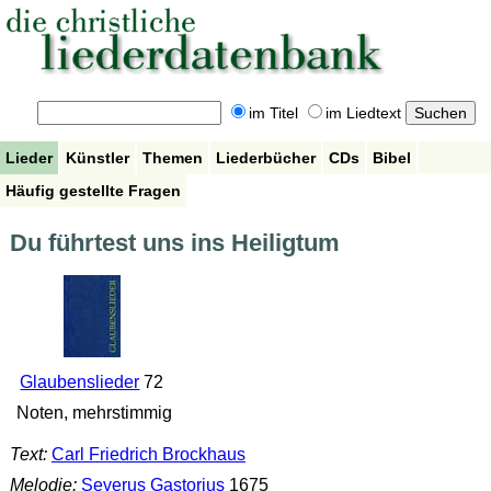
im Titel
im Liedtext
Lieder
Künstler
Themen
Liederbücher
CDs
Bibel
Häufig gestellte Fragen
Du führtest uns ins Heiligtum
Glaubenslieder
72
Noten, mehrstimmig
Text:
Carl Friedrich Brockhaus
Melodie:
Severus Gastorius
1675