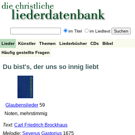
im Titel
im Liedtext
Lieder
Künstler
Themen
Liederbücher
CDs
Bibel
Häufig gestellte Fragen
Du bist's, der uns so innig liebt
Glaubenslieder
59
Noten, mehrstimmig
Text:
Carl Friedrich Brockhaus
Melodie:
Severus Gastorius
1675