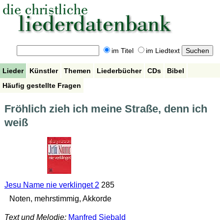
im Titel
im Liedtext
Lieder
Künstler
Themen
Liederbücher
CDs
Bibel
Häufig gestellte Fragen
Fröhlich zieh ich meine Straße, denn ich
weiß
Jesu Name nie verklinget 2
285
Noten, mehrstimmig, Akkorde
Text und Melodie:
Manfred Siebald