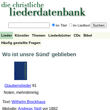
im Titel
im Liedtext
Lieder
Künstler
Themen
Liederbücher
CDs
Bibel
Häufig gestellte Fragen
Wo ist unsre Sünd' geblieben
Glaubenslieder
91
Noten, mehrstimmig
Text:
Wilhelm Brockhaus
Melodie:
Andreas Stoll
vor 1882