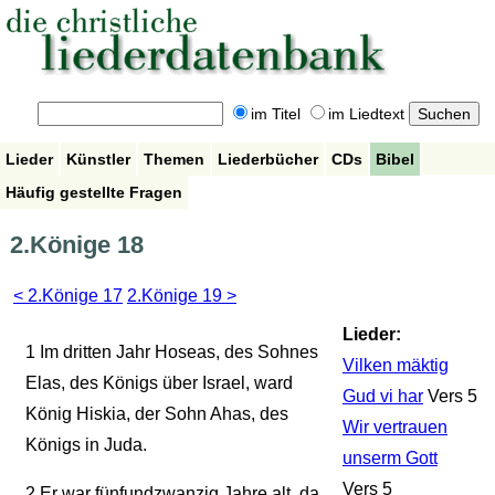
im Titel
im Liedtext
Lieder
Künstler
Themen
Liederbücher
CDs
Bibel
Häufig gestellte Fragen
2.Könige 18
< 2.Könige 17
2.Könige 19 >
Lieder:
1
Im dritten Jahr Hoseas, des Sohnes
Vilken mäktig
Elas, des Königs über Israel, ward
Gud vi har
Vers 5
König Hiskia, der Sohn Ahas, des
Wir vertrauen
Königs in Juda.
unserm Gott
Vers 5
2
Er war fünfundzwanzig Jahre alt, da