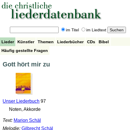
im Titel
im Liedtext
Lieder
Künstler
Themen
Liederbücher
CDs
Bibel
Häufig gestellte Fragen
Gott hört mir zu
Unser Liederbuch
97
Noten, Akkorde
Text:
Marion Schäl
Melodie:
Gilbrecht Schäl