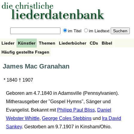
im Titel
im Liedtext
Lieder
Künstler
Themen
Liederbücher
CDs
Bibel
Häufig gestellte Fragen
James Mac Granahan
* 1840 † 1907
Geboren am 4.7.1840 in Adamsville (Pennsylvanien).
Mitherausgeber der "Gospel Hymns", Sänger und
Evangelist. Bekannt mit
Philipp Paul Bliss
,
Daniel
Webster Whittle
,
George Coles Stebbins
und
Ira David
Sankey
. Gestorben am 9.7.1907 in Kinsham/Ohio.