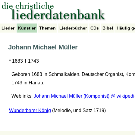
Lieder
Künstler
Themen
Liederbücher
CDs
Bibel
Häufig g
Johann Michael Müller
* 1683 † 1743
Geboren 1683 in Schmalkalden. Deutscher Organist, Komp
1743 in Hanau.
Weblinks:
Johann Michael Müller (Komponist) @ wikipedi
Wunderbarer König
(Melodie, und Satz 1719)