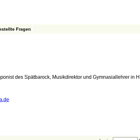
estellte Fragen
onist des Spätbarock, Musikdirektor und Gymnasiallehrer in 
a.de