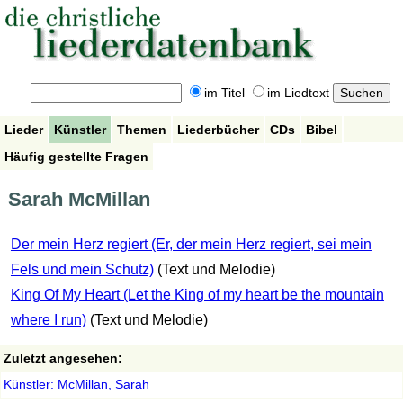
im Titel
im Liedtext
Lieder
Künstler
Themen
Liederbücher
CDs
Bibel
Häufig gestellte Fragen
Sarah McMillan
Der mein Herz regiert (Er, der mein Herz regiert, sei mein
Fels und mein Schutz)
(Text und Melodie)
King Of My Heart (Let the King of my heart be the mountain
where I run)
(Text und Melodie)
Zuletzt angesehen:
Künstler: McMillan, Sarah