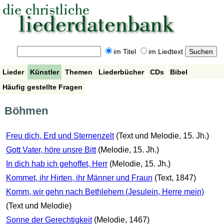
im Titel
im Liedtext
Lieder
Künstler
Themen
Liederbücher
CDs
Bibel
Häufig gestellte Fragen
Böhmen
Freu dich, Erd und Sternenzelt
(Text und Melodie, 15. Jh.)
Gott Vater, höre unsre Bitt
(Melodie, 15. Jh.)
In dich hab ich gehoffet, Herr
(Melodie, 15. Jh.)
Kommet, ihr Hirten, ihr Männer und Fraun
(Text, 1847)
Komm, wir gehn nach Bethlehem (Jesulein, Herre mein)
(Text und Melodie)
Sonne der Gerechtigkeit
(Melodie, 1467)