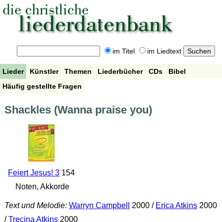
im Titel
im Liedtext
Lieder
Künstler
Themen
Liederbücher
CDs
Bibel
Häufig gestellte Fragen
Shackles (Wanna praise you)
Feiert Jesus! 3
154
Noten, Akkorde
Text und Melodie:
Warryn Campbell
2000 /
Erica Atkins
2000
/
Trecina Atkins
2000