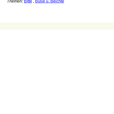
Themen:
Bitte
,
Buße u. Beichte