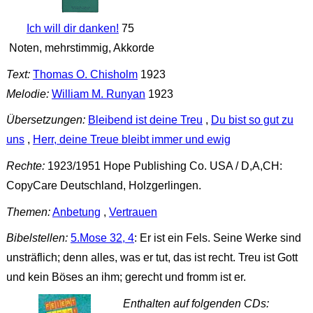
Ich will dir danken!
75
Noten, mehrstimmig, Akkorde
Text:
Thomas O. Chisholm
1923
Melodie:
William M. Runyan
1923
Übersetzungen:
Bleibend ist deine Treu
,
Du bist so gut zu
uns
,
Herr, deine Treue bleibt immer und ewig
Rechte:
1923/1951 Hope Publishing Co. USA / D,A,CH:
CopyCare Deutschland, Holzgerlingen.
Themen:
Anbetung
,
Vertrauen
Bibelstellen:
5.Mose 32, 4
: Er ist ein Fels. Seine Werke sind
unsträflich; denn alles, was er tut, das ist recht. Treu ist Gott
und kein Böses an ihm; gerecht und fromm ist er.
Enthalten auf folgenden CDs: