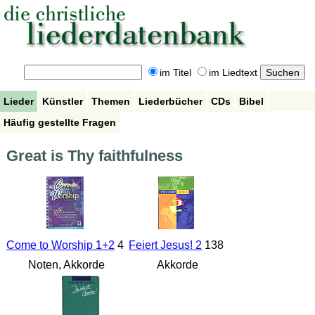
im Titel
im Liedtext
Lieder
Künstler
Themen
Liederbücher
CDs
Bibel
Häufig gestellte Fragen
Great is Thy faithfulness
Come to Worship 1+2
4
Feiert Jesus! 2
138
Noten, Akkorde
Akkorde