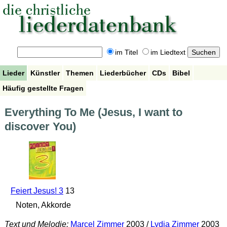
im Titel
im Liedtext
Lieder
Künstler
Themen
Liederbücher
CDs
Bibel
Häufig gestellte Fragen
Everything To Me (Jesus, I want to
discover You)
Feiert Jesus! 3
13
Noten, Akkorde
Text und Melodie:
Marcel Zimmer
2003 /
Lydia Zimmer
2003