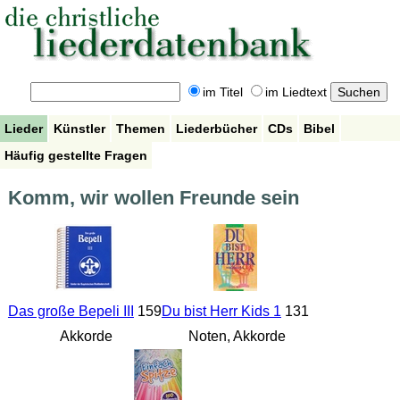
im Titel
im Liedtext
Lieder
Künstler
Themen
Liederbücher
CDs
Bibel
Häufig gestellte Fragen
Komm, wir wollen Freunde sein
Das große Bepeli III
159
Du bist Herr Kids 1
131
Akkorde
Noten, Akkorde