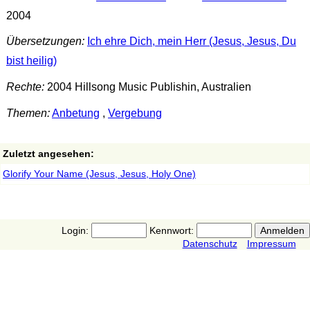
2004
Übersetzungen:
Ich ehre Dich, mein Herr (Jesus, Jesus, Du
bist heilig)
Rechte:
2004 Hillsong Music Publishin, Australien
Themen:
Anbetung
,
Vergebung
Zuletzt angesehen:
Glorify Your Name (Jesus, Jesus, Holy One)
Login:
Kennwort:
Datenschutz
Impressum