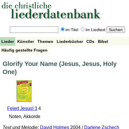
im Titel
im Liedtext
Lieder
Künstler
Themen
Liederbücher
CDs
Bibel
Häufig gestellte Fragen
Glorify Your Name (Jesus, Jesus, Holy
One)
Feiert Jesus! 3
4
Noten, Akkorde
Text und Melodie:
David Holmes
2004 /
Darlene Zschech