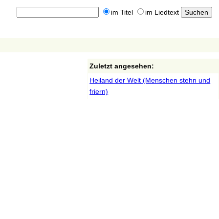
im Titel
im Liedtext
Zuletzt angesehen:
Heiland der Welt (Menschen stehn und
friern)