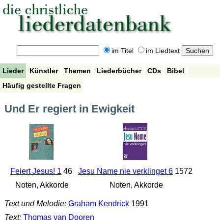
im Titel
im Liedtext
Lieder
Künstler
Themen
Liederbücher
CDs
Bibel
Häufig gestellte Fragen
Und Er regiert in Ewigkeit
Feiert Jesus! 1
46
Jesu Name nie verklinget 6
1572
Noten, Akkorde
Noten, Akkorde
Text und Melodie:
Graham Kendrick
1991
Text:
Thomas van Dooren