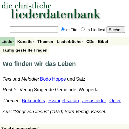
im Titel
im Liedtext
Lieder
Künstler
Themen
Liederbücher
CDs
Bibel
Häufig gestellte Fragen
Wo finden wir das Leben
Text und Melodie:
Bodo Hoppe
und Satz
Rechte:
Verlag Singende Gemeinde, Wuppertal
Themen:
Bekenntnis
,
Evangelisation
,
Jesuslieder
,
Opfer
Aus: "Singt von Jesus" (1970) Born Verlag, Kassel.
Zuletzt angesehen: