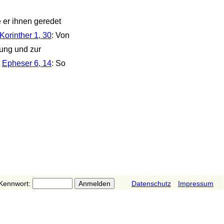
e er ihnen geredet
Korinther 1, 30
: Von
gung und zur
-
Epheser 6, 14
: So
Kennwort:
Datenschutz
Impressum