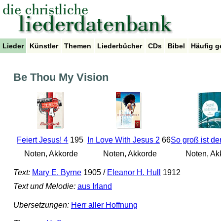
Lieder
Künstler
Themen
Liederbücher
CDs
Bibel
Häufig g
Be Thou My Vision
Feiert Jesus! 4
195
In Love With Jesus 2
66
So groß ist de
Noten, Akkorde
Noten, Akkorde
Noten, Ak
Text:
Mary E. Byrne
1905 /
Eleanor H. Hull
1912
Text und Melodie:
aus Irland
Übersetzungen:
Herr aller Hoffnung