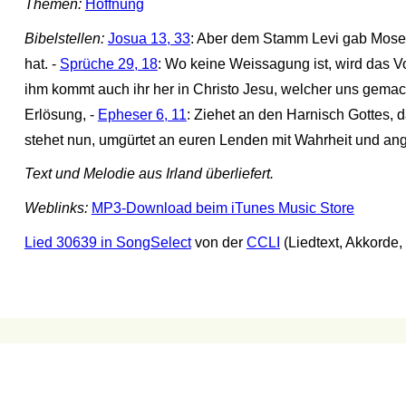
Themen:
Hoffnung
Bibelstellen:
Josua 13, 33
: Aber dem Stamm Levi gab Mose ke
hat. -
Sprüche 29, 18
: Wo keine Weissagung ist, wird das V
ihm kommt auch ihr her in Christo Jesu, welcher uns gemach
Erlösung, -
Epheser 6, 11
: Ziehet an den Harnisch Gottes, d
stehet nun, umgürtet an euren Lenden mit Wahrheit und an
Text und Melodie aus Irland überliefert.
Weblinks:
MP3-Download beim iTunes Music Store
Lied 30639 in SongSelect
von der
CCLI
(Liedtext, Akkorde