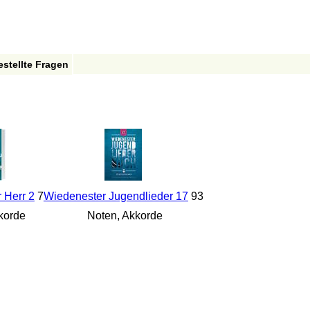
estellte Fragen
r Herr 2
7
Wiedenester Jugendlieder 17
93
korde
Noten, Akkorde