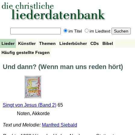
im Titel
im Liedtext
Lieder
Künstler
Themen
Liederbücher
CDs
Bibel
Häufig gestellte Fragen
Und dann? (Wenn man uns reden hört)
Singt von Jesus (Band 2)
65
Noten, Akkorde
Text und Melodie:
Manfred Siebald