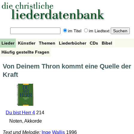
im Titel
im Liedtext
Lieder
Künstler
Themen
Liederbücher
CDs
Bibel
Häufig gestellte Fragen
Von Deinem Thron kommt eine Quelle der
Kraft
Du bist Herr 4
214
Noten, Akkorde
Text und Melodie:
Inge Wallis
1996