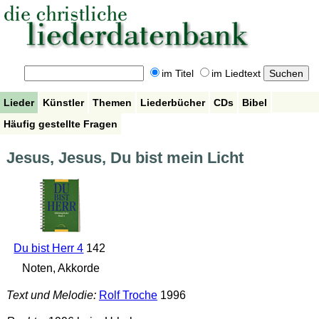
im Titel
im Liedtext
Lieder
Künstler
Themen
Liederbücher
CDs
Bibel
Häufig gestellte Fragen
Jesus, Jesus, Du bist mein Licht
Du bist Herr 4
142
Noten, Akkorde
Text und Melodie:
Rolf Troche
1996