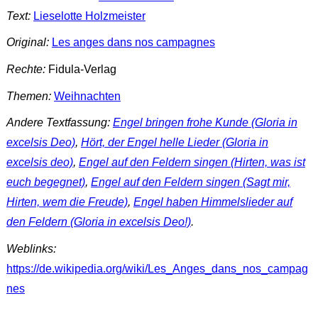
Text:
Lieselotte Holzmeister
Original:
Les anges dans nos campagnes
Rechte:
Fidula-Verlag
Themen:
Weihnachten
Andere Textfassung:
Engel bringen frohe Kunde (Gloria in
excelsis Deo)
,
Hört, der Engel helle Lieder (Gloria in
excelsis deo)
,
Engel auf den Feldern singen (Hirten, was ist
euch begegnet)
,
Engel auf den Feldern singen (Sagt mir,
Hirten, wem die Freude)
,
Engel haben Himmelslieder auf
den Feldern (Gloria in excelsis Deo!)
.
Weblinks:
https://de.wikipedia.org/wiki/Les_Anges_dans_nos_campag
nes