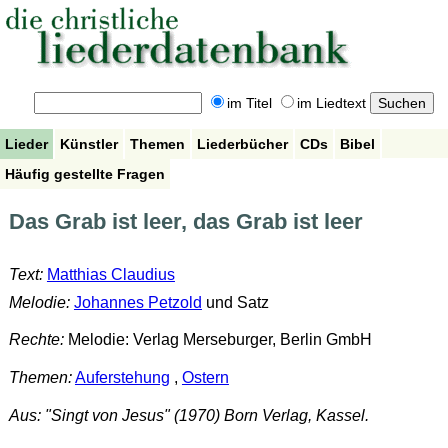
im Titel
im Liedtext
Lieder
Künstler
Themen
Liederbücher
CDs
Bibel
Häufig gestellte Fragen
Das Grab ist leer, das Grab ist leer
Text:
Matthias Claudius
Melodie:
Johannes Petzold
und Satz
Rechte:
Melodie: Verlag Merseburger, Berlin GmbH
Themen:
Auferstehung
,
Ostern
Aus: "Singt von Jesus" (1970) Born Verlag, Kassel.