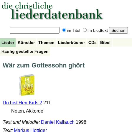
im Titel
im Liedtext
Lieder
Künstler
Themen
Liederbücher
CDs
Bibel
Häufig gestellte Fragen
Wär zum Gottessohn ghört
Du bist Herr Kids 2
211
Noten, Akkorde
Text und Melodie:
Daniel Kallauch
1998
Text:
Markus Hottiger