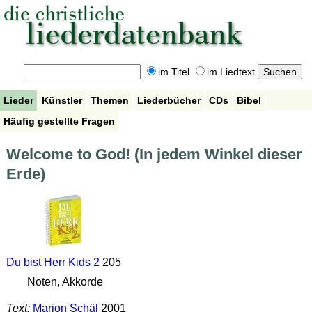
im Titel
im Liedtext
Lieder
Künstler
Themen
Liederbücher
CDs
Bibel
Häufig gestellte Fragen
Welcome to God! (In jedem Winkel dieser
Erde)
Du bist Herr Kids 2
205
Noten, Akkorde
Text:
Marion Schäl
2001