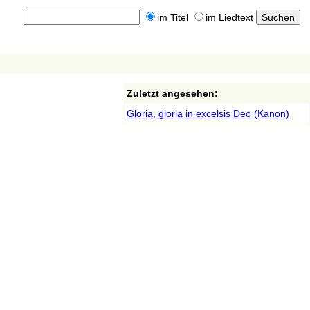
im Titel
im Liedtext
Zuletzt angesehen:
Gloria, gloria in excelsis Deo (Kanon)