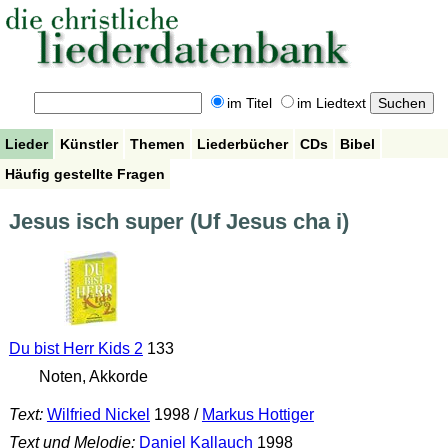
im Titel
im Liedtext
Lieder
Künstler
Themen
Liederbücher
CDs
Bibel
Häufig gestellte Fragen
Jesus isch super (Uf Jesus cha i)
Du bist Herr Kids 2
133
Noten, Akkorde
Text:
Wilfried Nickel
1998 /
Markus Hottiger
Text und Melodie:
Daniel Kallauch
1998