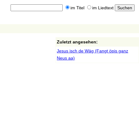
im Titel
im Liedtext
Zuletzt angesehen:
Jesus isch de Wäg (Fangt öpis ganz
Neus aa)