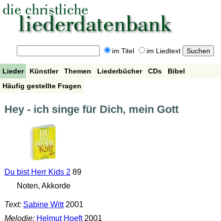
im Titel
im Liedtext
Lieder
Künstler
Themen
Liederbücher
CDs
Bibel
Häufig gestellte Fragen
Hey - ich singe für Dich, mein Gott
Du bist Herr Kids 2
89
Noten, Akkorde
Text:
Sabine Witt
2001
Melodie:
Helmut Hoeft
2001