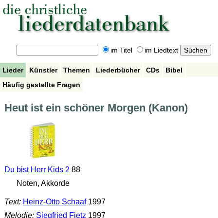
im Titel
im Liedtext
Lieder
Künstler
Themen
Liederbücher
CDs
Bibel
Häufig gestellte Fragen
Heut ist ein schöner Morgen (Kanon)
Du bist Herr Kids 2
88
Noten, Akkorde
Text:
Heinz-Otto Schaaf
1997
Melodie:
Siegfried Fietz
1997