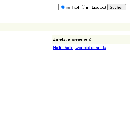
im Titel
im Liedtext
Zuletzt angesehen:
Halli - hallo, wer bist denn du