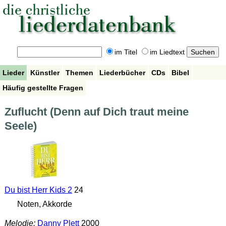
im Titel
im Liedtext
Lieder
Künstler
Themen
Liederbücher
CDs
Bibel
Häufig gestellte Fragen
Zuflucht (Denn auf Dich traut meine
Seele)
Du bist Herr Kids 2
24
Noten, Akkorde
Melodie:
Danny Plett
2000