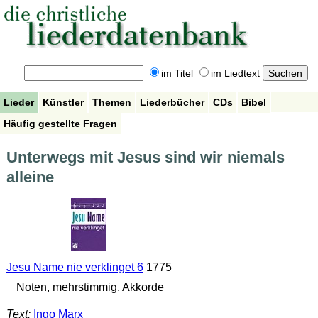
im Titel
im Liedtext
Lieder
Künstler
Themen
Liederbücher
CDs
Bibel
Häufig gestellte Fragen
Unterwegs mit Jesus sind wir niemals
alleine
Jesu Name nie verklinget 6
1775
Noten, mehrstimmig, Akkorde
Text:
Ingo Marx