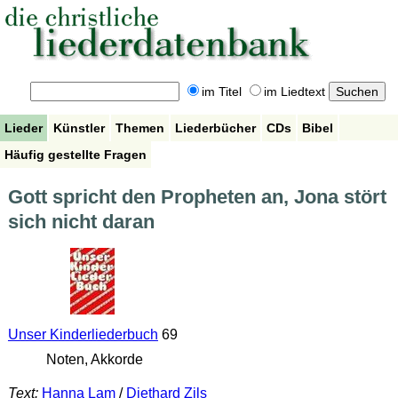
im Titel
im Liedtext
Lieder
Künstler
Themen
Liederbücher
CDs
Bibel
Häufig gestellte Fragen
Gott spricht den Propheten an, Jona stört
sich nicht daran
Unser Kinderliederbuch
69
Noten, Akkorde
Text:
Hanna Lam
/
Diethard Zils