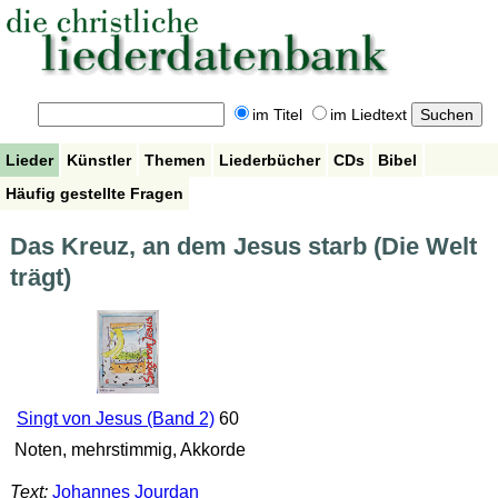
im Titel
im Liedtext
Lieder
Künstler
Themen
Liederbücher
CDs
Bibel
Häufig gestellte Fragen
Das Kreuz, an dem Jesus starb (Die Welt
trägt)
Singt von Jesus (Band 2)
60
Noten, mehrstimmig, Akkorde
Text:
Johannes Jourdan