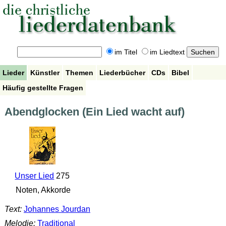
im Titel
im Liedtext
Lieder
Künstler
Themen
Liederbücher
CDs
Bibel
Häufig gestellte Fragen
Abendglocken (Ein Lied wacht auf)
Unser Lied
275
Noten, Akkorde
Text:
Johannes Jourdan
Melodie:
Traditional