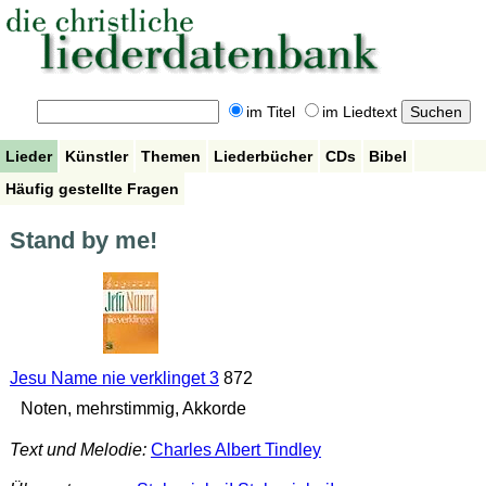
im Titel
im Liedtext
Lieder
Künstler
Themen
Liederbücher
CDs
Bibel
Häufig gestellte Fragen
Stand by me!
Jesu Name nie verklinget 3
872
Noten, mehrstimmig, Akkorde
Text und Melodie:
Charles Albert Tindley