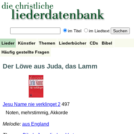
im Titel
im Liedtext
Lieder
Künstler
Themen
Liederbücher
CDs
Bibel
Häufig gestellte Fragen
Der Löwe aus Juda, das Lamm
Jesu Name nie verklinget 2
497
Noten, mehrstimmig, Akkorde
Melodie:
aus England