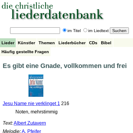
im Titel
im Liedtext
Lieder
Künstler
Themen
Liederbücher
CDs
Bibel
Häufig gestellte Fragen
Es gibt eine Gnade, vollkommen und frei
Jesu Name nie verklinget 1
216
Noten, mehrstimmig
Text:
Albert Zutavern
Melodie:
A. Pfeifer